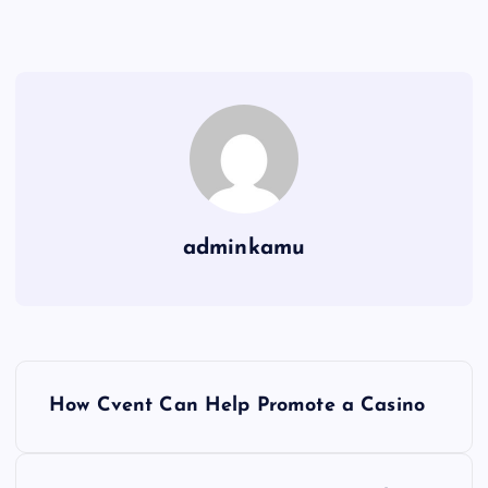
adminkamu
P
How Cvent Can Help Promote a Casino
o