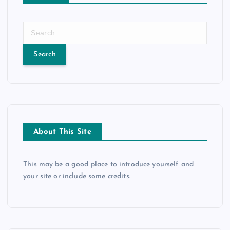
S
e
a
r
c
h
f
o
r
About This Site
:
This may be a good place to introduce yourself and
your site or include some credits.