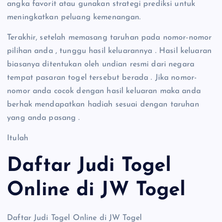
angka favorit atau gunakan strategi prediksi untuk
meningkatkan peluang kemenangan.
Terakhir, setelah memasang taruhan pada nomor-nomor
pilihan anda , tunggu hasil keluarannya . Hasil keluaran
biasanya ditentukan oleh undian resmi dari negara
tempat pasaran togel tersebut berada . Jika nomor-
nomor anda cocok dengan hasil keluaran maka anda
berhak mendapatkan hadiah sesuai dengan taruhan
yang anda pasang .
Itulah
Daftar Judi Togel
Online di JW Togel
Daftar Judi Togel Online di JW Togel