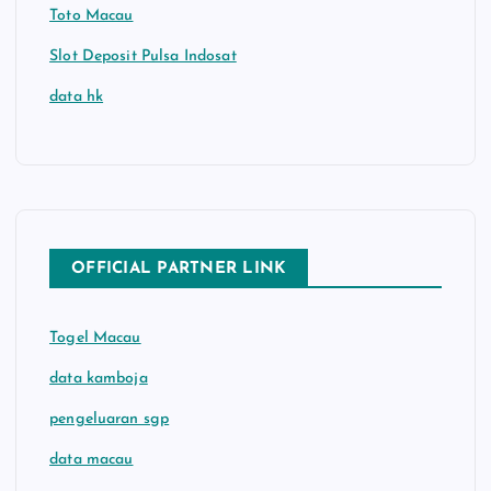
Toto Macau
Slot Deposit Pulsa Indosat
data hk
OFFICIAL PARTNER LINK
Togel Macau
data kamboja
pengeluaran sgp
data macau