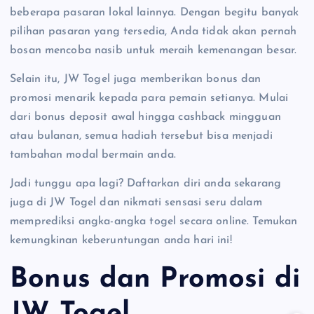
beberapa pasaran lokal lainnya. Dengan begitu banyak
pilihan pasaran yang tersedia, Anda tidak akan pernah
bosan mencoba nasib untuk meraih kemenangan besar.
Selain itu, JW Togel juga memberikan bonus dan
promosi menarik kepada para pemain setianya. Mulai
dari bonus deposit awal hingga cashback mingguan
atau bulanan, semua hadiah tersebut bisa menjadi
tambahan modal bermain anda.
Jadi tunggu apa lagi? Daftarkan diri anda sekarang
juga di JW Togel dan nikmati sensasi seru dalam
memprediksi angka-angka togel secara online. Temukan
kemungkinan keberuntungan anda hari ini!
Bonus dan Promosi di
JW Togel