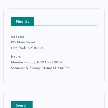
Find Us
Address
123 Main Street
New York, NY 10001
Hours
Monday–Friday: 9:00AM–5:00PM
Saturday & Sunday: 11:00AM–3:00PM
Search