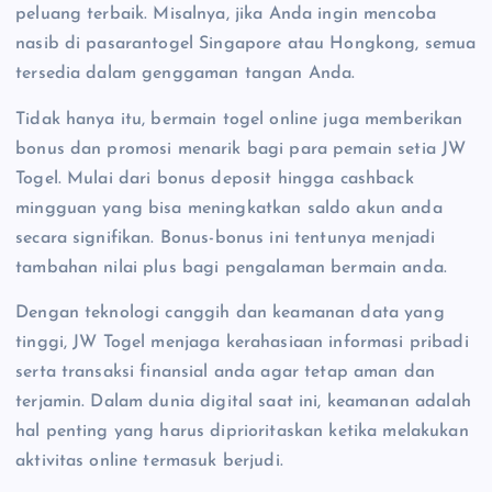
peluang terbaik. Misalnya, jika Anda ingin mencoba
nasib di pasarantogel Singapore atau Hongkong, semua
tersedia dalam genggaman tangan Anda.
Tidak hanya itu, bermain togel online juga memberikan
bonus dan promosi menarik bagi para pemain setia JW
Togel. Mulai dari bonus deposit hingga cashback
mingguan yang bisa meningkatkan saldo akun anda
secara signifikan. Bonus-bonus ini tentunya menjadi
tambahan nilai plus bagi pengalaman bermain anda.
Dengan teknologi canggih dan keamanan data yang
tinggi, JW Togel menjaga kerahasiaan informasi pribadi
serta transaksi finansial anda agar tetap aman dan
terjamin. Dalam dunia digital saat ini, keamanan adalah
hal penting yang harus diprioritaskan ketika melakukan
aktivitas online termasuk berjudi.