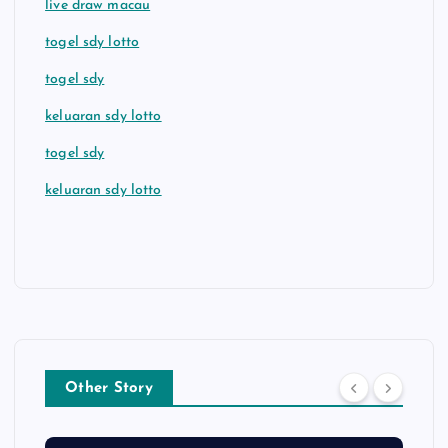
live draw macau
togel sdy lotto
togel sdy
keluaran sdy lotto
togel sdy
keluaran sdy lotto
Other Story