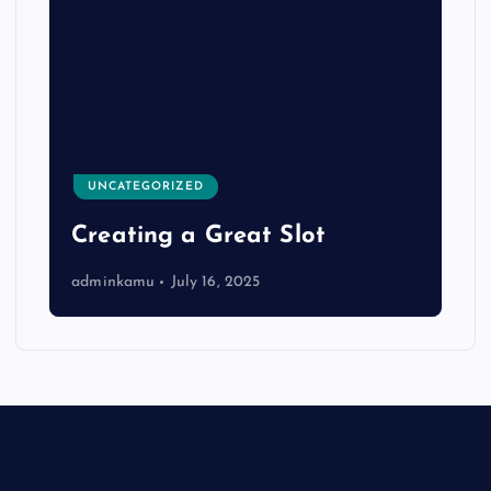
UNCATEGORIZED
Creating a Great Slot
adminkamu
July 16, 2025