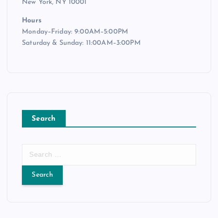
New York, NY 10001
Hours
Monday–Friday: 9:00AM–5:00PM
Saturday & Sunday: 11:00AM–3:00PM
Search
S
e
a
r
c
h
f