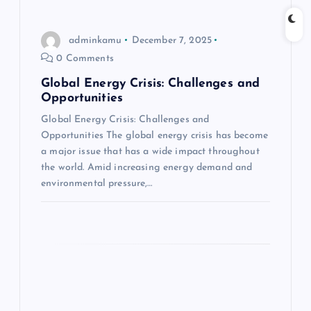
i
adminkamu
December 7, 2025
g
0 Comments
a
Global Energy Crisis: Challenges and
Opportunities
t
Global Energy Crisis: Challenges and
Opportunities The global energy crisis has become
i
a major issue that has a wide impact throughout
the world. Amid increasing energy demand and
o
environmental pressure,…
n