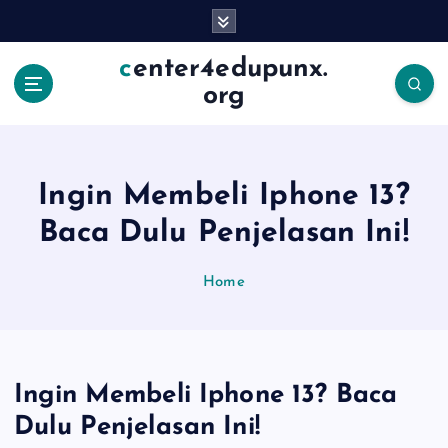
S
k
i
center4edupunx.
p
org
t
o
c
o
Ingin Membeli Iphone 13?
n
t
Baca Dulu Penjelasan Ini!
e
n
Home
t
Ingin Membeli Iphone 13? Baca
Dulu Penjelasan Ini!