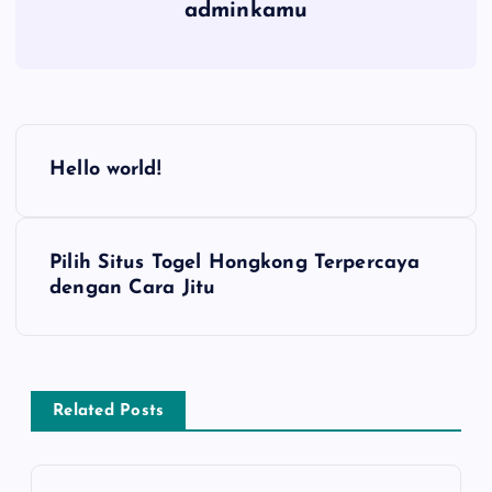
adminkamu
P
Hello world!
o
s
Pilih Situs Togel Hongkong Terpercaya
dengan Cara Jitu
t
n
a
Related Posts
v