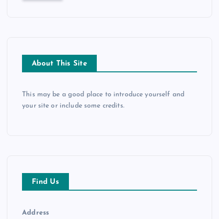
c
h
f
o
r
About This Site
:
This may be a good place to introduce yourself and
your site or include some credits.
Find Us
Address