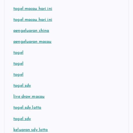
togel macau hari ini
togel macau hari ini
pengeluaran china
pengeluaran macau
togel
togel
togel
togel sdy
live draw macau
togel sdy lotto
togel sdy
keluaran sdy lotto