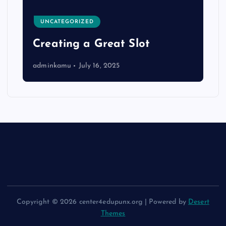
UNCATEGORIZED
Creating a Great Slot
adminkamu
July 16, 2025
Copyright © 2026 center4edupunx.org | Powered by
Desert
Themes