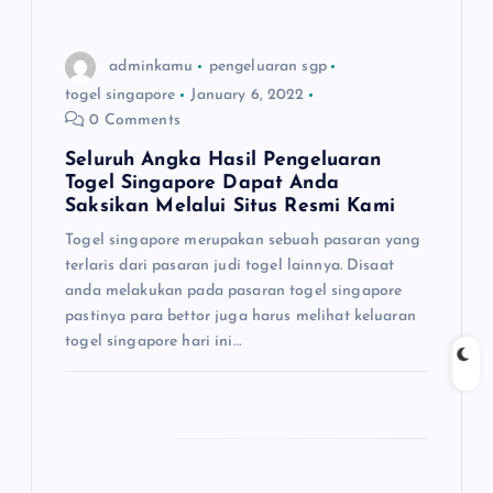
v
adminkamu
pengeluaran sgp
i
togel singapore
January 6, 2022
0 Comments
g
Seluruh Angka Hasil Pengeluaran
Togel Singapore Dapat Anda
a
Saksikan Melalui Situs Resmi Kami
Togel singapore merupakan sebuah pasaran yang
t
terlaris dari pasaran judi togel lainnya. Disaat
anda melakukan pada pasaran togel singapore
i
pastinya para bettor juga harus melihat keluaran
togel singapore hari ini…
o
n