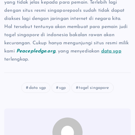
yang tidak jelas kepada para pemain. Terlebih lagi
dengan situs resmi singaporepools sudah tidak dapat
diakses lagi dengan jaringan internet di negara kita.
Hal tersebut tentunya akan membuat para pemain judi
togel singapore di indonesia bakalan rawan akan
kecurangan. Cukup hanya mengunjungi situs resmi milik
kami
Peacepledge.org
, yang menyediakan
data sgp
terlengkap.
data sgp
sgp
togel singapore