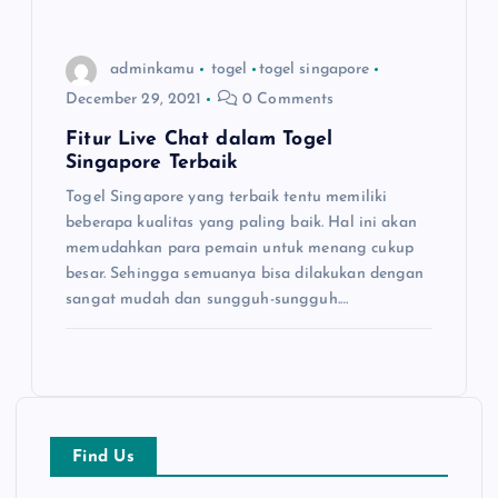
adminkamu
togel
togel singapore
December 29, 2021
0 Comments
Fitur Live Chat dalam Togel
Singapore Terbaik
Togel Singapore yang terbaik tentu memiliki
beberapa kualitas yang paling baik. Hal ini akan
memudahkan para pemain untuk menang cukup
besar. Sehingga semuanya bisa dilakukan dengan
sangat mudah dan sungguh-sungguh.…
Find Us