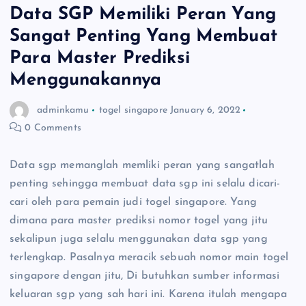
Data SGP Memiliki Peran Yang
Sangat Penting Yang Membuat
Para Master Prediksi
Menggunakannya
adminkamu
togel singapore
January 6, 2022
0 Comments
Data sgp memanglah memliki peran yang sangatlah
penting sehingga membuat data sgp ini selalu dicari-
cari oleh para pemain judi togel singapore. Yang
dimana para master prediksi nomor togel yang jitu
sekalipun juga selalu menggunakan data sgp yang
terlengkap. Pasalnya meracik sebuah nomor main togel
singapore dengan jitu, Di butuhkan sumber informasi
keluaran sgp yang sah hari ini. Karena itulah mengapa