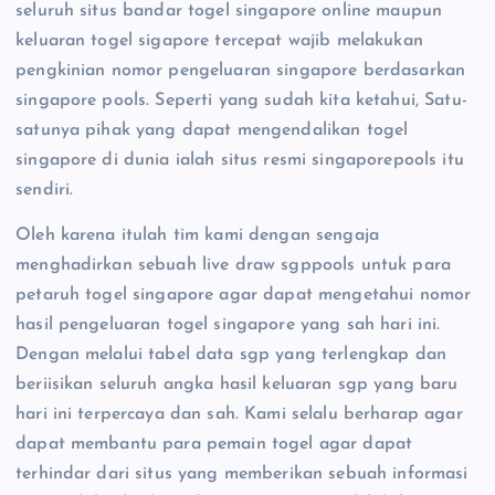
seluruh situs bandar togel singapore online maupun
keluaran togel sigapore tercepat wajib melakukan
pengkinian nomor pengeluaran singapore berdasarkan
singapore pools. Seperti yang sudah kita ketahui, Satu-
satunya pihak yang dapat mengendalikan togel
singapore di dunia ialah situs resmi singaporepools itu
sendiri.
Oleh karena itulah tim kami dengan sengaja
menghadirkan sebuah live draw sgppools untuk para
petaruh togel singapore agar dapat mengetahui nomor
hasil pengeluaran togel singapore yang sah hari ini.
Dengan melalui tabel data sgp yang terlengkap dan
beriisikan seluruh angka hasil keluaran sgp yang baru
hari ini terpercaya dan sah. Kami selalu berharap agar
dapat membantu para pemain togel agar dapat
terhindar dari situs yang memberikan sebuah informasi