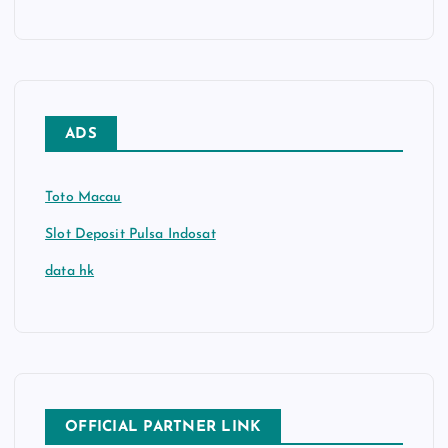
ADS
Toto Macau
Slot Deposit Pulsa Indosat
data hk
OFFICIAL PARTNER LINK