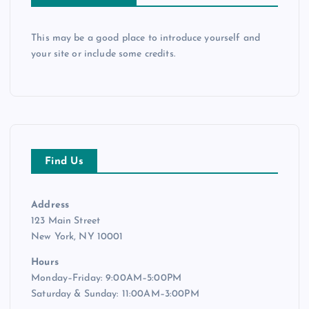
This may be a good place to introduce yourself and
your site or include some credits.
Find Us
Address
123 Main Street
New York, NY 10001
Hours
Monday–Friday: 9:00AM–5:00PM
Saturday & Sunday: 11:00AM–3:00PM