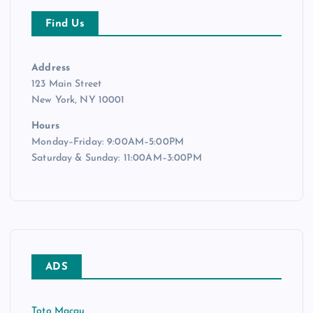
Find Us
Address
123 Main Street
New York, NY 10001
Hours
Monday–Friday: 9:00AM–5:00PM
Saturday & Sunday: 11:00AM–3:00PM
ADS
Toto Macau