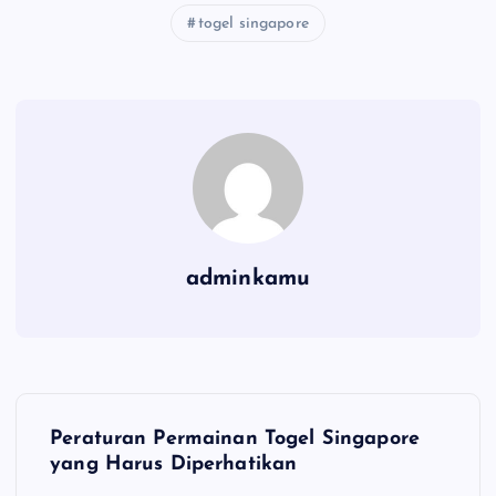
togel singapore
adminkamu
P
Peraturan Permainan Togel Singapore
o
yang Harus Diperhatikan