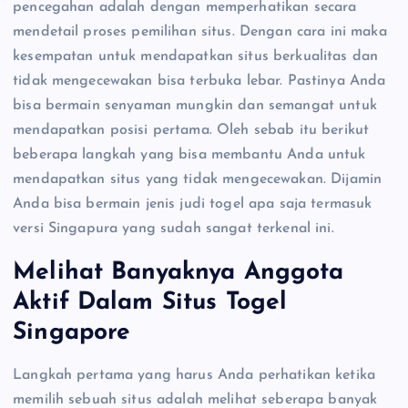
pencegahan adalah dengan memperhatikan secara
mendetail proses pemilihan situs. Dengan cara ini maka
kesempatan untuk mendapatkan situs berkualitas dan
tidak mengecewakan bisa terbuka lebar. Pastinya Anda
bisa bermain senyaman mungkin dan semangat untuk
mendapatkan posisi pertama. Oleh sebab itu berikut
beberapa langkah yang bisa membantu Anda untuk
mendapatkan situs yang tidak mengecewakan. Dijamin
Anda bisa bermain jenis judi togel apa saja termasuk
versi Singapura yang sudah sangat terkenal ini.
Melihat Banyaknya Anggota
Aktif Dalam Situs Togel
Singapore
Langkah pertama yang harus Anda perhatikan ketika
memilih sebuah situs adalah melihat seberapa banyak