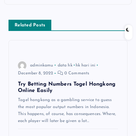
s
t
Related Posts
n
a
v
adminkamu
data hk
hk hari ini
December 8, 2022
0 Comments
i
Try Betting Numbers Togel Hongkong
Online Easily
g
Togel hongkong as a gambling service to guess
the most popular output numbers in Indonesia.
a
This happens, of course, has consequences. Where,
each player will later be given a lot…
t