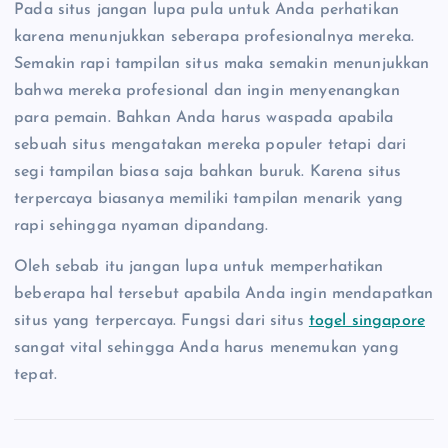
Pada situs jangan lupa pula untuk Anda perhatikan
karena menunjukkan seberapa profesionalnya mereka.
Semakin rapi tampilan situs maka semakin menunjukkan
bahwa mereka profesional dan ingin menyenangkan
para pemain. Bahkan Anda harus waspada apabila
sebuah situs mengatakan mereka populer tetapi dari
segi tampilan biasa saja bahkan buruk. Karena situs
terpercaya biasanya memiliki tampilan menarik yang
rapi sehingga nyaman dipandang.
Oleh sebab itu jangan lupa untuk memperhatikan
beberapa hal tersebut apabila Anda ingin mendapatkan
situs yang terpercaya. Fungsi dari situs
togel singapore
sangat vital sehingga Anda harus menemukan yang
tepat.