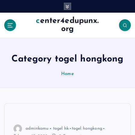
S
k
i
center4edupunx.
p
org
t
o
c
o
Category togel hongkong
n
t
e
Home
n
t
adminkamu
togel hk
togel hongkong