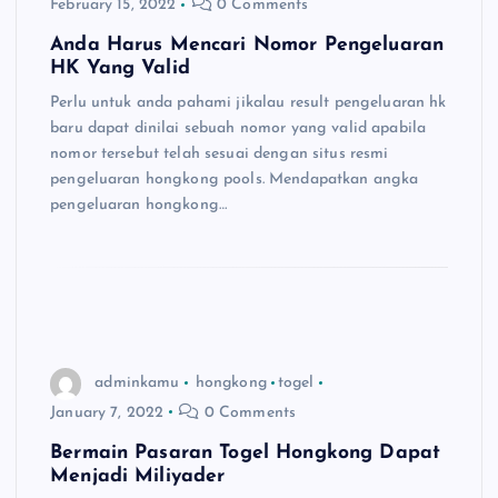
February 15, 2022
0 Comments
Anda Harus Mencari Nomor Pengeluaran
HK Yang Valid
Perlu untuk anda pahami jikalau result pengeluaran hk
baru dapat dinilai sebuah nomor yang valid apabila
nomor tersebut telah sesuai dengan situs resmi
pengeluaran hongkong pools. Mendapatkan angka
pengeluaran hongkong…
adminkamu
hongkong
togel
January 7, 2022
0 Comments
Bermain Pasaran Togel Hongkong Dapat
Menjadi Miliyader