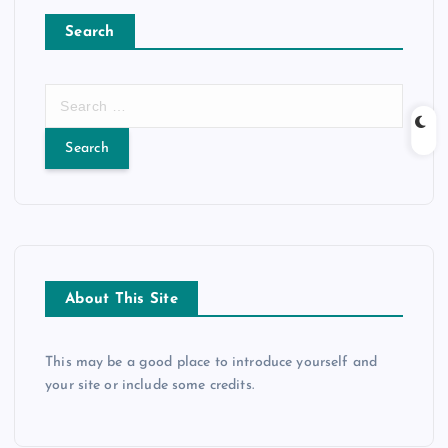
Search
S
e
a
r
c
h
f
o
r
About This Site
:
This may be a good place to introduce yourself and
your site or include some credits.