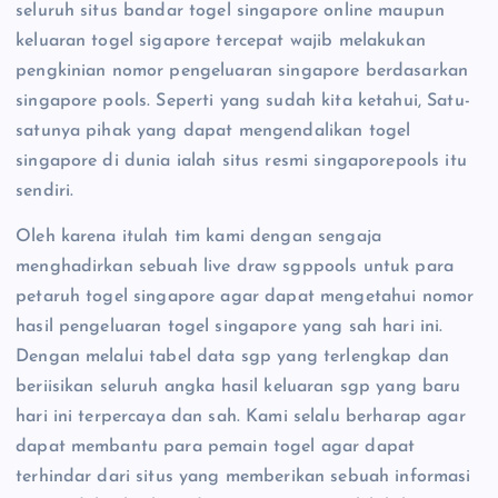
seluruh situs bandar togel singapore online maupun
keluaran togel sigapore tercepat wajib melakukan
pengkinian nomor pengeluaran singapore berdasarkan
singapore pools. Seperti yang sudah kita ketahui, Satu-
satunya pihak yang dapat mengendalikan togel
singapore di dunia ialah situs resmi singaporepools itu
sendiri.
Oleh karena itulah tim kami dengan sengaja
menghadirkan sebuah live draw sgppools untuk para
petaruh togel singapore agar dapat mengetahui nomor
hasil pengeluaran togel singapore yang sah hari ini.
Dengan melalui tabel data sgp yang terlengkap dan
beriisikan seluruh angka hasil keluaran sgp yang baru
hari ini terpercaya dan sah. Kami selalu berharap agar
dapat membantu para pemain togel agar dapat
terhindar dari situs yang memberikan sebuah informasi