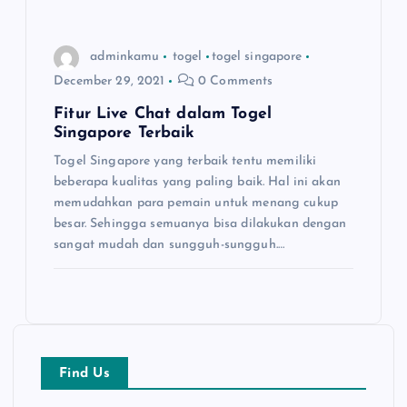
adminkamu
togel
togel singapore
December 29, 2021
0 Comments
Fitur Live Chat dalam Togel
Singapore Terbaik
Togel Singapore yang terbaik tentu memiliki
beberapa kualitas yang paling baik. Hal ini akan
memudahkan para pemain untuk menang cukup
besar. Sehingga semuanya bisa dilakukan dengan
sangat mudah dan sungguh-sungguh.…
Find Us