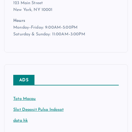
123 Main Street
New York, NY 10001
Hours
Monday–Friday: 9:00AM–5:00PM
Saturday & Sunday: 11:00AM–3:00PM
ADS
Toto Macau
Slot Deposit Pulsa Indosat
data hk