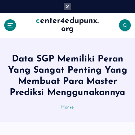
S
k
i
center4edupunx.
p
org
t
o
c
o
Data SGP Memiliki Peran
n
t
Yang Sangat Penting Yang
e
Membuat Para Master
n
t
Prediksi Menggunakannya
Home