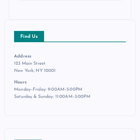
Find Us
Address
123 Main Street
New York, NY 10001
Hours
Monday–Friday: 9:00AM–5:00PM
Saturday & Sunday: 11:00AM–3:00PM