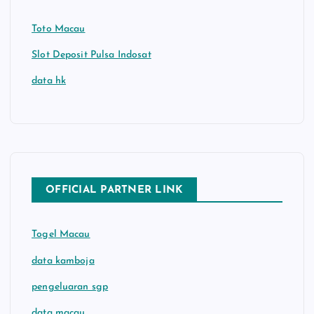
Toto Macau
Slot Deposit Pulsa Indosat
data hk
OFFICIAL PARTNER LINK
Togel Macau
data kamboja
pengeluaran sgp
data macau