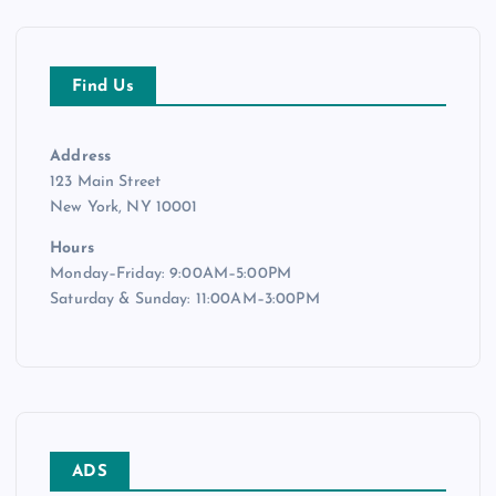
Find Us
Address
123 Main Street
New York, NY 10001
Hours
Monday–Friday: 9:00AM–5:00PM
Saturday & Sunday: 11:00AM–3:00PM
ADS