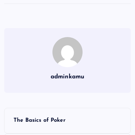
adminkamu
P
The Basics of Poker
o