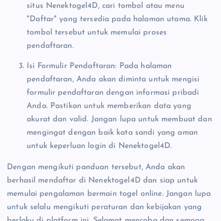
situs Nenektogel4D, cari tombol atau menu
"Daftar" yang tersedia pada halaman utama. Klik
tombol tersebut untuk memulai proses
pendaftaran.
Isi Formulir Pendaftaran: Pada halaman
pendaftaran, Anda akan diminta untuk mengisi
formulir pendaftaran dengan informasi pribadi
Anda. Pastikan untuk memberikan data yang
akurat dan valid. Jangan lupa untuk membuat dan
mengingat dengan baik kata sandi yang aman
untuk keperluan login di Nenektogel4D.
Dengan mengikuti panduan tersebut, Anda akan
berhasil mendaftar di Nenektogel4D dan siap untuk
memulai pengalaman bermain togel online. Jangan lupa
untuk selalu mengikuti peraturan dan kebijakan yang
berlaku di platform ini. Selamat mencoba dan semoga