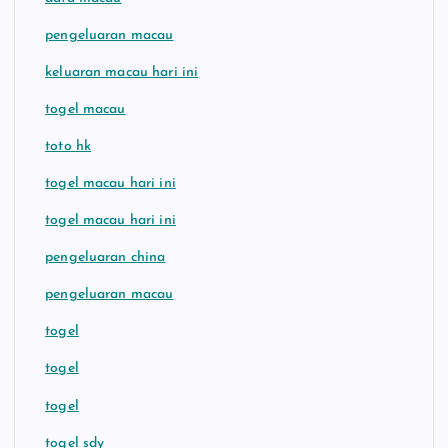
pengeluaran macau
keluaran macau hari ini
togel macau
toto hk
togel macau hari ini
togel macau hari ini
pengeluaran china
pengeluaran macau
togel
togel
togel
togel sdy