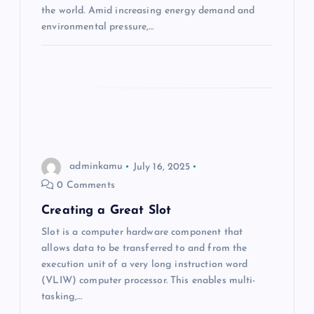
i
the world. Amid increasing energy demand and
environmental pressure,…
o
n
adminkamu
July 16, 2025
0 Comments
Creating a Great Slot
Slot is a computer hardware component that
allows data to be transferred to and from the
execution unit of a very long instruction word
(VLIW) computer processor. This enables multi-
tasking,…