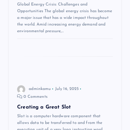
t
Global Energy Crisis: Challenges and
Opportunities The global energy crisis has become
i
a major issue that has a wide impact throughout
the world. Amid increasing energy demand and
o
environmental pressure,…
n
adminkamu
July 16, 2025
0 Comments
Creating a Great Slot
Slot is a computer hardware component that
allows data to be transferred to and from the
execution unit of a very long instruction word