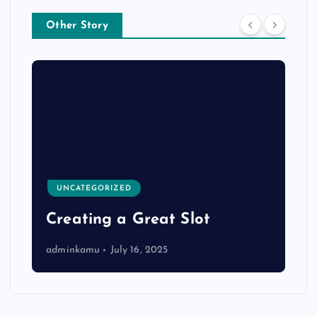
Other Story
UNCATEGORIZED
Creating a Great Slot
adminkamu
July 16, 2025