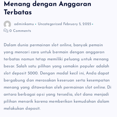
Menang dengan Anggaran
Terbatas
adminkamu
Uncategorized
February 5, 2025
0 Comments
Dalam dunia permainan slot online, banyak pemain
yang mencari cara untuk bermain dengan anggaran
terbatas namun tetap memiliki peluang untuk menang
besar. Salah satu pilihan yang semakin populer adalah
slot deposit 5000. Dengan modal kecil ini, Anda dapat
bergabung dan merasakan keseruan serta kesempatan
menang yang ditawarkan oleh permainan slot online. Di
antara berbagai opsi yang tersedia, slot dana menjadi
pilihan menarik karena memberikan kemudahan dalam
melakukan deposit.