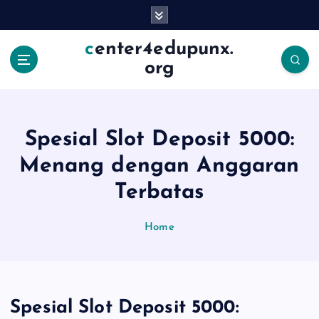
S
k
i
center4edupunx.
p
org
t
o
c
o
Spesial Slot Deposit 5000:
n
t
Menang dengan Anggaran
e
Terbatas
n
t
Home
Spesial Slot Deposit 5000: