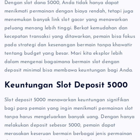
Dengan slot dana 5000, Anda tidak hanya dapat
menikmati permainan dengan biaya rendah, tetapi juga
menemukan banyak link slot gacor yang menawarkan
peluang menang lebih tinggi. Berkat kemudahan dan
kecepatan transaksi yang ditawarkan, pemain bisa fokus
pada strategi dan kesenangan bermain tanpa khawatir
tentang budget yang besar. Mari kita eksplor lebih
dalam mengenai bagaimana bermain slot dengan
deposit minimal bisa membawa keuntungan bagi Anda.
Keuntungan Slot Deposit 5000
Slot deposit 5000 menawarkan keuntungan signifikan
bagi para pemain yang ingin menikmati permainan slot
tanpa harus mengeluarkan banyak uang. Dengan hanya
melakukan deposit sebesar 5000, pemain dapat
merasakan keseruan bermain berbagai jenis permainan