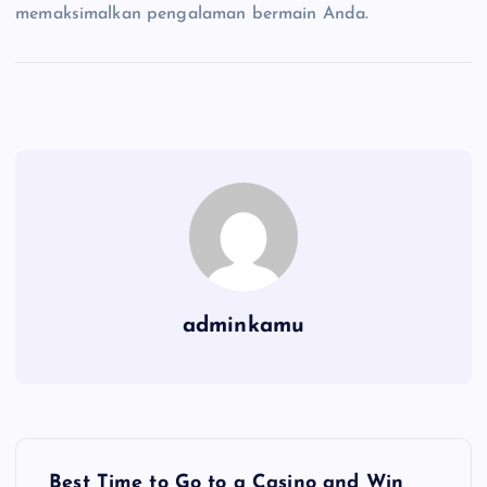
memaksimalkan pengalaman bermain Anda.
adminkamu
P
Best Time to Go to a Casino and Win