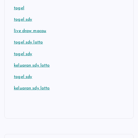
togel
togel sdy
live draw macau
togel sdy lotto
togel sdy
keluaran sdy lotto
togel sdy
keluaran sdy lotto