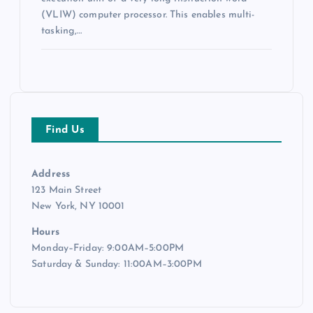
(VLIW) computer processor. This enables multi-
tasking,…
Find Us
Address
123 Main Street
New York, NY 10001
Hours
Monday–Friday: 9:00AM–5:00PM
Saturday & Sunday: 11:00AM–3:00PM