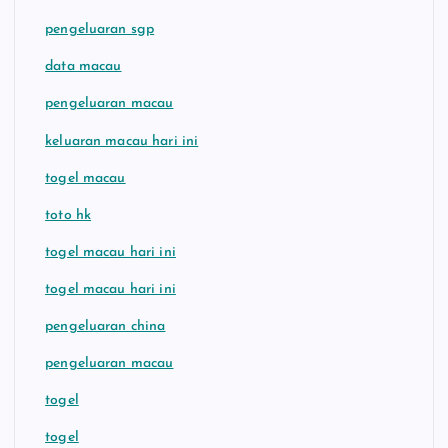
pengeluaran sgp
data macau
pengeluaran macau
keluaran macau hari ini
togel macau
toto hk
togel macau hari ini
togel macau hari ini
pengeluaran china
pengeluaran macau
togel
togel