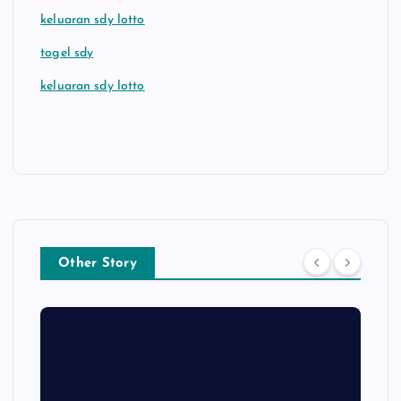
keluaran sdy lotto
togel sdy
keluaran sdy lotto
Other Story