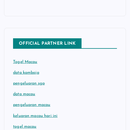
OFFICIAL PARTNER LINK
Togel Macau
data kamboja
pengeluaran sgp
data macau
pengeluaran macau
keluaran macau hari ini
togel macau