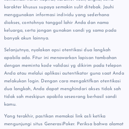
karakter khusus supaya semakin sulit ditebak. Jauhi
menggunakan informasi individu yang sederhana
diakses, contohnya tanggal lahir Anda dan nama
keluarga, serta jangan gunakan sandi yg sama pada
banyak akun lainnya.
Selanjutnya, nyalakan opsi otentikasi dua langkah
apabila ada. Fitur ini menawarkan lapisan tambahan
dengan meminta kode validasi yg dikirim pada telepon
Anda atau melalui aplikasi autentikator guna saat Anda
melakukan login. Dengan cara mengaktifkan otentikasi
dua langkah, Anda dapat menghindari akses tidak sah
tidak sah meskipun apabila seseorang berhasil sandi
kamu.
Yang terakhir, pastikan memakai link asli ketika
mengunjungi situs GenerasiPoker. Periksa bahwa alamat