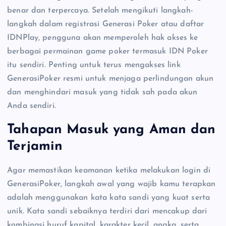
benar dan terpercaya. Setelah mengikuti langkah-
langkah dalam registrasi Generasi Poker atau daftar
IDNPlay, pengguna akan memperoleh hak akses ke
berbagai permainan game poker termasuk IDN Poker
itu sendiri. Penting untuk terus mengakses link
GenerasiPoker resmi untuk menjaga perlindungan akun
dan menghindari masuk yang tidak sah pada akun
Anda sendiri.
Tahapan Masuk yang Aman dan
Terjamin
Agar memastikan keamanan ketika melakukan login di
GenerasiPoker, langkah awal yang wajib kamu terapkan
adalah menggunakan kata kata sandi yang kuat serta
unik. Kata sandi sebaiknya terdiri dari mencakup dari
kombinasi huruf kapital, karakter kecil, angka, serta