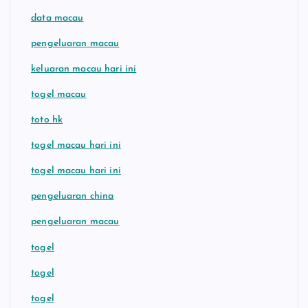
data macau
pengeluaran macau
keluaran macau hari ini
togel macau
toto hk
togel macau hari ini
togel macau hari ini
pengeluaran china
pengeluaran macau
togel
togel
togel