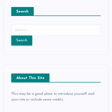
Search
S
e
a
r
c
h
f
o
r
About This Site
:
This may be a good place to introduce yourself and
your site or include some credits.