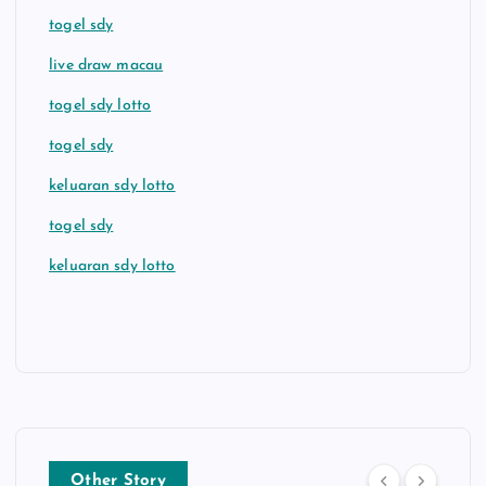
togel sdy
live draw macau
togel sdy lotto
togel sdy
keluaran sdy lotto
togel sdy
keluaran sdy lotto
Other Story