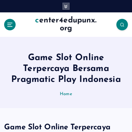
S
k
i
center4edupunx.
p
org
t
o
c
o
Game Slot Online
n
t
Terpercaya Bersama
e
Pragmatic Play Indonesia
n
t
Home
Game Slot Online Terpercaya