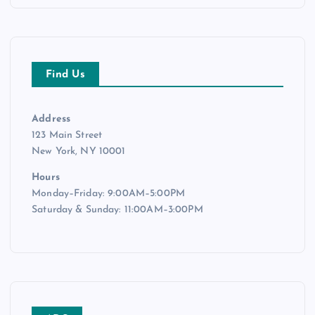
Find Us
Address
123 Main Street
New York, NY 10001
Hours
Monday–Friday: 9:00AM–5:00PM
Saturday & Sunday: 11:00AM–3:00PM