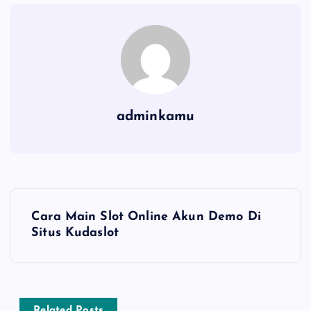
adminkamu
P
Cara Main Slot Online Akun Demo Di
o
Situs Kudaslot
s
t
Related Posts