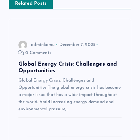
Related Posts
a
v
i
adminkamu
December 7, 2025
0 Comments
g
Global Energy Crisis: Challenges and
a
Opportunities
Global Energy Crisis: Challenges and
t
Opportunities The global energy crisis has become
a major issue that has a wide impact throughout
i
the world. Amid increasing energy demand and
environmental pressure,…
o
n