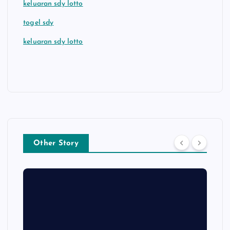
keluaran sdy lotto
togel sdy
keluaran sdy lotto
Other Story