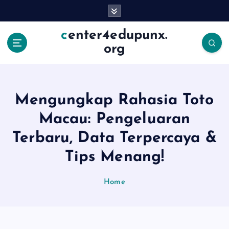
S
k
i
center4edupunx.
p
org
t
o
c
o
Mengungkap Rahasia Toto
n
t
Macau: Pengeluaran
e
Terbaru, Data Terpercaya &
n
t
Tips Menang!
Home