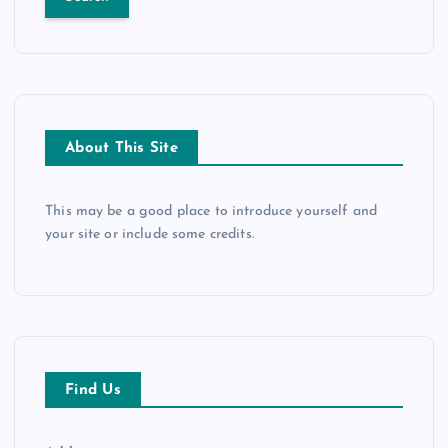
r
c
h
f
o
r
About This Site
:
This may be a good place to introduce yourself and
your site or include some credits.
Find Us