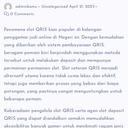
adminkamu
Uncategorized
April 21, 2025
0 Comments
Fenomena slot QRIS kian populer di kalangan
penggemar judi online di Negeri ini. Dengan kemudahan
yang diberikan oleh sistem pembayaraan QRIS,
beragam pemain kini berpindah menggunakan metode
tersebut untuk melakukan deposit dan mempunyai
permainan permainan slot. Slot setoran QRIS menjadi
alternatif utama karena tidak cuma lekas dan efektif,
tetapi juga memberikan proses yang bebas dari biaya
potongan, yang pastinya sangat menguntungkan untuk
beberapa pemain.
Keberadaan pengelola slot QRIS serta agen slot deposit
QRIS yang dapat diandalkan semakin memudahkan
aksesibilitas banyak gamer untuk menikmati ragam jenis