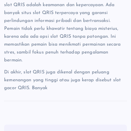
slot QRIS adalah keamanan dan kepercayaan. Ada
banyak situs slot QRIS terpercaya yang garansi
perlindungan informasi pribadi dan bertransaksi.
Pemain tidak perlu khawatir tentang biaya misterius,
karena ada ada opsi slot QRIS tanpa potongan. Ini
memastikan pemain bisa menikmati permainan secara
stres, sambil fokus penuh terhadap pengalaman
bermain.
Di akhir, slot QRIS juga dikenal dengan peluang
kemenangan yang tinggi atau juga kerap disebut slot
gacor QRIS. Banyak