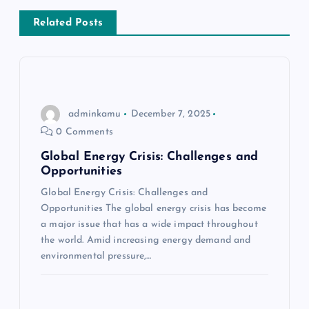
n
Related Posts
a
v
i
adminkamu
December 7, 2025
0 Comments
g
Global Energy Crisis: Challenges and
a
Opportunities
Global Energy Crisis: Challenges and
t
Opportunities The global energy crisis has become
a major issue that has a wide impact throughout
i
the world. Amid increasing energy demand and
environmental pressure,…
o