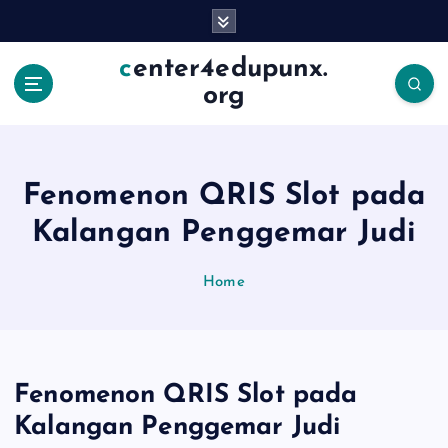
S
k
i
center4edupunx.
p
org
t
o
c
o
Fenomenon QRIS Slot pada
n
t
Kalangan Penggemar Judi
e
n
Home
t
Fenomenon QRIS Slot pada
Kalangan Penggemar Judi