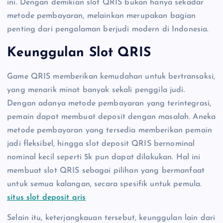
ini. Dengan demikian slot QRIS bukan hanya sekadar
metode pembayaran, melainkan merupakan bagian
penting dari pengalaman berjudi modern di Indonesia.
Keunggulan Slot QRIS
Game QRIS memberikan kemudahan untuk bertransaksi,
yang menarik minat banyak sekali penggila judi.
Dengan adanya metode pembayaran yang terintegrasi,
pemain dapat membuat deposit dengan masalah. Aneka
metode pembayaran yang tersedia memberikan pemain
jadi fleksibel, hingga slot deposit QRIS bernominal
nominal kecil seperti 5k pun dapat dilakukan. Hal ini
membuat slot QRIS sebagai pilihan yang bermanfaat
untuk semua kalangan, secara spesifik untuk pemula.
situs slot deposit qris
Selain itu, keterjangkauan tersebut, keunggulan lain dari