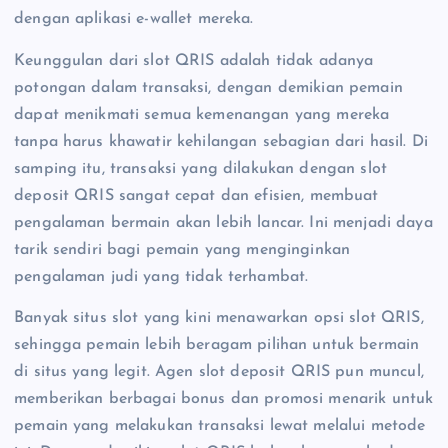
dengan aplikasi e-wallet mereka.
Keunggulan dari slot QRIS adalah tidak adanya
potongan dalam transaksi, dengan demikian pemain
dapat menikmati semua kemenangan yang mereka
tanpa harus khawatir kehilangan sebagian dari hasil. Di
samping itu, transaksi yang dilakukan dengan slot
deposit QRIS sangat cepat dan efisien, membuat
pengalaman bermain akan lebih lancar. Ini menjadi daya
tarik sendiri bagi pemain yang menginginkan
pengalaman judi yang tidak terhambat.
Banyak situs slot yang kini menawarkan opsi slot QRIS,
sehingga pemain lebih beragam pilihan untuk bermain
di situs yang legit. Agen slot deposit QRIS pun muncul,
memberikan berbagai bonus dan promosi menarik untuk
pemain yang melakukan transaksi lewat melalui metode