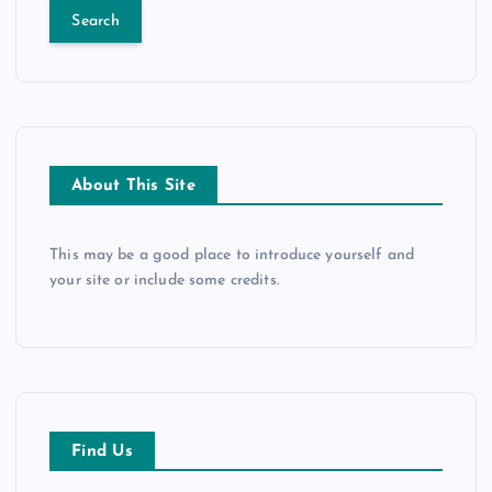
a
r
c
h
f
o
r
About This Site
:
This may be a good place to introduce yourself and
your site or include some credits.
Find Us