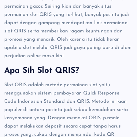
permainan gacor. Seiring kian dan banyak situs
permainan slot QRIS yang terlihat, banyak pecinta judi
dapat dengan gampang mendapatkan link permainan
slot QRIS serta memberikan ragam keuntungan dan
promosi yang menarik. Oleh karena itu tidak heran
apabila slot melalui QRIS jadi gaya paling baru di alam
perjudian online masa kini.
Apa Sih Slot QRIS?
Slot QRIS adalah metode permainan slot yaitu
menggunakan sistem pembayaran Quick Response
Code Indonesian Standard dan QRIS. Metode ini kian
populer di antara pecinta judi sebab kemudahan serta
kenyamanan yang. Dengan memakai QRIS, pemain
dapat melakukan deposit secara cepat tanpa harus
proses yang, cukup dengan mempindai kode QR