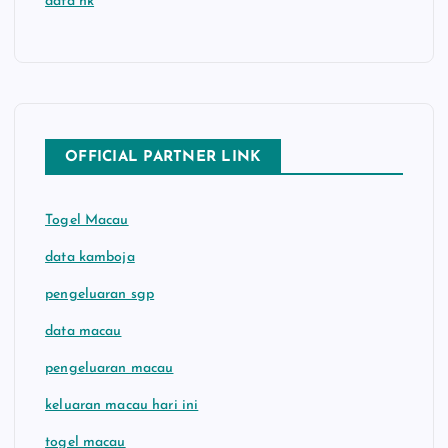
data hk
OFFICIAL PARTNER LINK
Togel Macau
data kamboja
pengeluaran sgp
data macau
pengeluaran macau
keluaran macau hari ini
togel macau