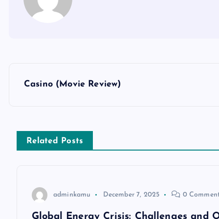
P
Casino (Movie Review)
o
s
Related Posts
t
n
adminkamu
December 7, 2025
0 Comment
a
Global Energy Crisis: Challenges and O