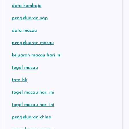
data kamboja
pengeluaran sgp
data macau
pengeluaran macau
keluaran macau hari ini
togel macau
toto hk
togel macau hari ini
togel macau hari ini
pengeluaran china