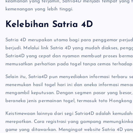
keamanan yang terjamin, Satria4D menjadi tempat yang te
kemenangan yang lebih tinggi.
Kelebihan Satria 4D
Satria 4D merupakan utama bagi para penggemar perju
berjudi. Melalui link Satria 4D yang mudah diakses, peng
Satria4D yang cepat dan nyaman membuat proses bermai
memusatkan perhatian pada togel tanpa cemas terhadap
Selain itu, Satria4D pun menyediakan informasi terbaru 
menemukan hasil togel hari ini dan aneka informasi men
mengambil keputusan. Dengan segmen pasar yang besar
beraneka jenis permainan togel, termasuk toto Hongkong 
Keistimewaan lainnya dari segi Satria4D adalah kemudah
merepotkan. Cara registrasi yang gampang memungkinka
game yang ditawarkan. Mengingat website Satria 4D ya