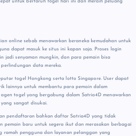
pat untuk bertaruh togel hari ini dan meraih peluang
dian online sebab menawarkan beraneka kemudahan untuk
guna dapat masuk ke situs ini kapan saja. Proses login
n jadi senyaman mungkin, dan para pemain bisa
 perlindungan data mereka.
seputar togel Hongkong serta lotto Singapore. User dapat
arik lainnya untuk membantu para pemain dalam
, agen togel yang bergabung dalam Satria4D menawarkan
yang sangat disukai.
an pendaftaran bahkan daftar Satria4D yang tidak
n pemain baru untuk segera ikut dan merasakan berbagai
ng ramah pengguna dan layanan pelanggan yang