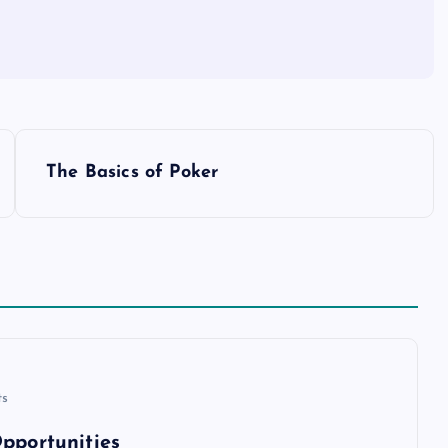
The Basics of Poker
s
pportunities