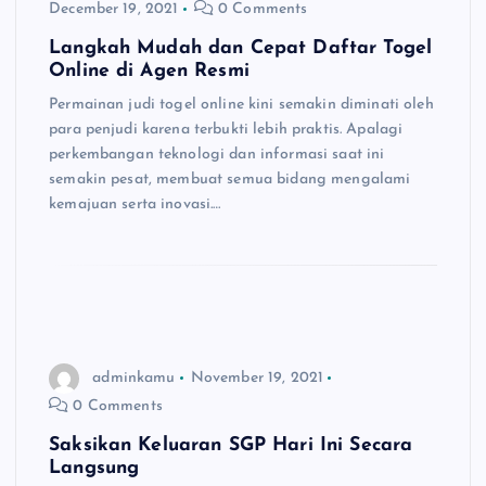
December 19, 2021
0 Comments
Langkah Mudah dan Cepat Daftar Togel
Online di Agen Resmi
Permainan judi togel online kini semakin diminati oleh
para penjudi karena terbukti lebih praktis. Apalagi
perkembangan teknologi dan informasi saat ini
semakin pesat, membuat semua bidang mengalami
kemajuan serta inovasi.…
adminkamu
November 19, 2021
0 Comments
Saksikan Keluaran SGP Hari Ini Secara
Langsung