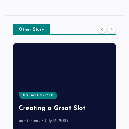
Other Story
UNCATEGORIZED
Creating a Great Slot
adminkamu
July 16, 2025