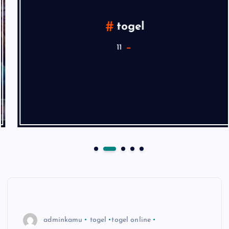
togel
11
adminkamu
togel
togel online