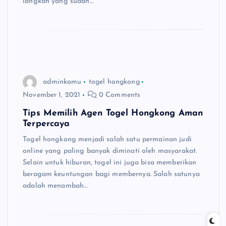
langkah yang sudah…
adminkamu
togel hongkong
November 1, 2021
0 Comments
Tips Memilih Agen Togel Hongkong Aman
Terpercaya
Togel hongkong menjadi salah satu permainan judi
online yang paling banyak diminati oleh masyarakat.
Selain untuk hiburan, togel ini juga bisa memberikan
beragam keuntungan bagi membernya. Salah satunya
adalah menambah…