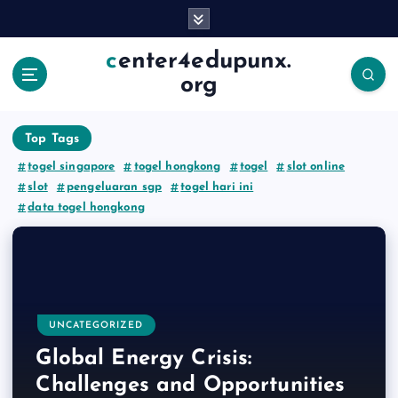
S
k
i
center4edupunx.
p
org
t
o
c
Top Tags
o
togel singapore
togel hongkong
togel
slot online
n
slot
pengeluaran sgp
togel hari ini
t
data togel hongkong
e
n
t
UNCATEGORIZED
Global Energy Crisis:
Challenges and Opportunities