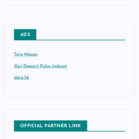
ADS
Toto Macau
Slot Deposit Pulsa Indosat
data hk
OFFICIAL PARTNER LINK