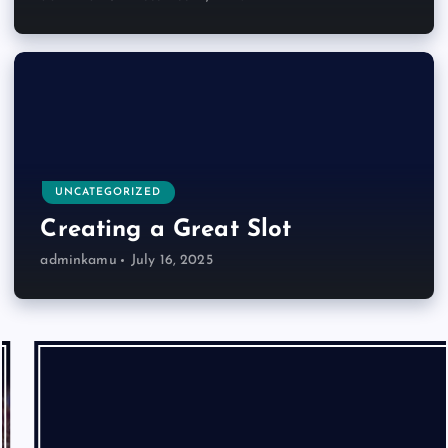
UNCATEGORIZED
Creating a Great Slot
adminkamu
July 16, 2025