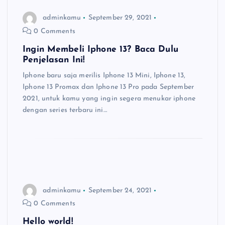
adminkamu
September 29, 2021
0 Comments
Ingin Membeli Iphone 13? Baca Dulu
Penjelasan Ini!
Iphone baru saja merilis Iphone 13 Mini, Iphone 13,
Iphone 13 Promax dan Iphone 13 Pro pada September
2021, untuk kamu yang ingin segera menukar iphone
dengan series terbaru ini…
adminkamu
September 24, 2021
0 Comments
Hello world!